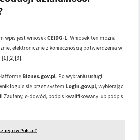
?
 wpis jest wniosek
CEIDG-1
. Wniosek ten można
cznie, elektronicznie z koniecznością potwierdzenia w
[1][2][3].
 platformę
Biznes.gov.pl
. Po wybraniu usługi
wnik loguje się przez system
Login.gov.pl
, wybierając
il Zaufany, e-dowód, podpis kwalifikowany lub podpis
icznego w Polsce?