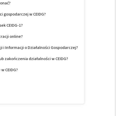
konać?
ści gospodarczej w CEIDG?
osek CEIDG-1?
racji online?
ji i Informacji o Działalności Gospodarczej?
ub zakończenia działalności w CEIDG?
e w CEIDG?