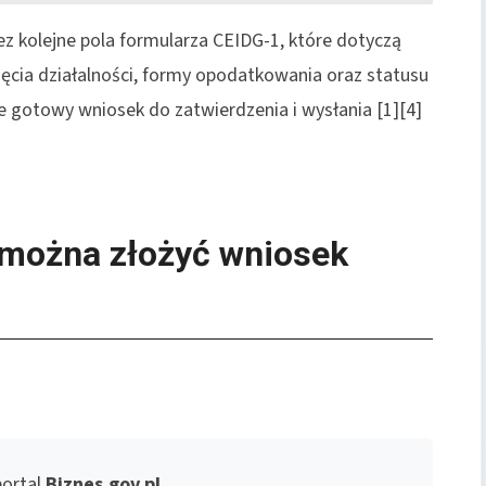
ez kolejne pola formularza CEIDG-1, które dotyczą
zęcia działalności, formy opodatkowania oraz statusu
e gotowy wniosek do zatwierdzenia i wysłania [1][4]
e można złożyć wniosek
portal
Biznes.gov.pl
,