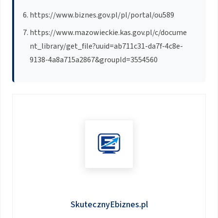
https://www.biznes.gov.pl/pl/portal/ou589
https://www.mazowieckie.kas.gov.pl/c/docume
nt_library/get_file?uuid=ab711c31-da7f-4c8e-
9138-4a8a715a2867&groupId=3554560
SkutecznyEbiznes.pl