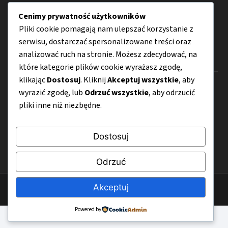
Działalność gospodarcza
Cenimy prywatność użytkowników
Porady
Pliki cookie pomagają nam ulepszać korzystanie z
serwisu, dostarczać spersonalizowane treści oraz
analizować ruch na stronie. Możesz zdecydować, na
Menu
które kategorie plików cookie wyrażasz zgodę,
klikając
Dostosuj
. Kliknij
Akceptuj wszystkie
, aby
O nas
wyrazić zgodę, lub
Odrzuć wszystkie
, aby odrzucić
pliki inne niż niezbędne.
Kontakt
Mapa strony
Dostosuj
Polityka prywatności
Odrzuć
Akceptuj
© 2026 SkutecznyEbiznes.pl
Powered by