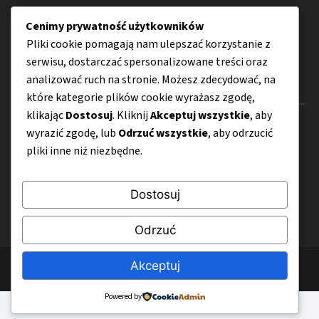
Działalność gospodarcza
Cenimy prywatność użytkowników
Porady
Pliki cookie pomagają nam ulepszać korzystanie z
serwisu, dostarczać spersonalizowane treści oraz
analizować ruch na stronie. Możesz zdecydować, na
Menu
które kategorie plików cookie wyrażasz zgodę,
klikając
Dostosuj
. Kliknij
Akceptuj wszystkie
, aby
O nas
wyrazić zgodę, lub
Odrzuć wszystkie
, aby odrzucić
pliki inne niż niezbędne.
Kontakt
Mapa strony
Dostosuj
Polityka prywatności
Odrzuć
Akceptuj
© 2026 SkutecznyEbiznes.pl
Powered by