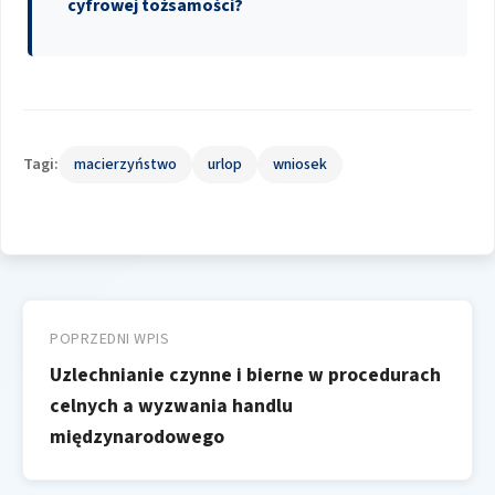
cyfrowej tożsamości?
Tagi:
macierzyństwo
urlop
wniosek
Nawigacja
wpisu
POPRZEDNI WPIS
Uzlechnianie czynne i bierne w procedurach
celnych a wyzwania handlu
międzynarodowego