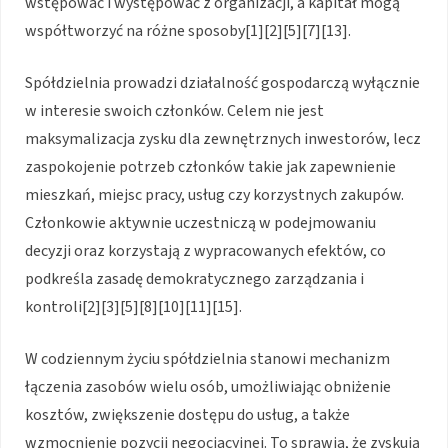
wstępować i występować z organizacji, a kapitał mogą
współtworzyć na różne sposoby[1][2][5][7][13].
Spółdzielnia prowadzi działalność gospodarczą wyłącznie
w interesie swoich członków. Celem nie jest
maksymalizacja zysku dla zewnętrznych inwestorów, lecz
zaspokojenie potrzeb członków takie jak zapewnienie
mieszkań, miejsc pracy, usług czy korzystnych zakupów.
Członkowie aktywnie uczestniczą w podejmowaniu
decyzji oraz korzystają z wypracowanych efektów, co
podkreśla zasadę demokratycznego zarządzania i
kontroli[2][3][5][8][10][11][15].
W codziennym życiu spółdzielnia stanowi mechanizm
łączenia zasobów wielu osób, umożliwiając obniżenie
kosztów, zwiększenie dostępu do usług, a także
wzmocnienie pozycji negocjacyjnej. To sprawia, że zyskują