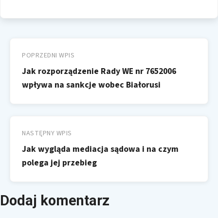
Nawigacja
wpisu
POPRZEDNI WPIS
Jak rozporządzenie Rady WE nr 7652006
wpływa na sankcje wobec Białorusi
NASTĘPNY WPIS
Jak wygląda mediacja sądowa i na czym
polega jej przebieg
Dodaj komentarz