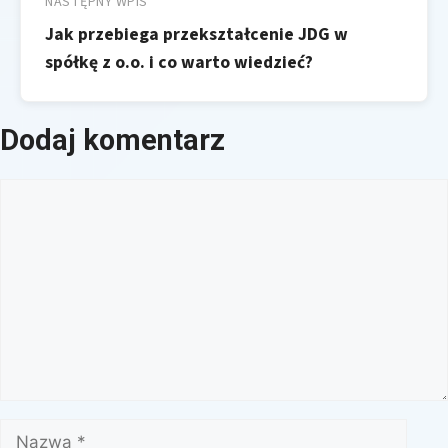
NASTĘPNY WPIS
Jak przebiega przekształcenie JDG w
spółkę z o.o. i co warto wiedzieć?
Dodaj komentarz
Komentarz
Nazwa