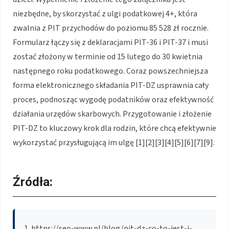
niezbędne, by skorzystać z ulgi podatkowej 4+, która
zwalnia z PIT przychodów do poziomu 85 528 zł rocznie.
Formularz łączy się z deklaracjami PIT-36 i PIT-37 i musi
zostać złożony w terminie od 15 lutego do 30 kwietnia
następnego roku podatkowego. Coraz powszechniejsza
forma elektronicznego składania PIT-DZ usprawnia cały
proces, podnosząc wygodę podatników oraz efektywność
działania urzędów skarbowych. Przygotowanie i złożenie
PIT-DZ to kluczowy krok dla rodzin, które chcą efektywnie
wykorzystać przysługującą im ulgę [1][2][3][4][5][6][7][9].
Źródła:
https://seo-www.pl/blog/pit-dz-co-to-jest-i-