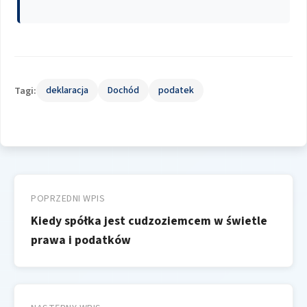
Tagi:
deklaracja
Dochód
podatek
Nawigacja
wpisu
POPRZEDNI WPIS
Kiedy spółka jest cudzoziemcem w świetle
prawa i podatków