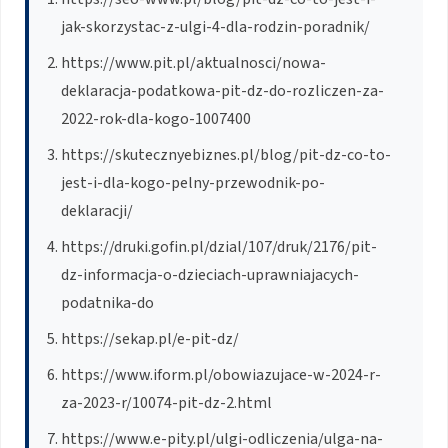
jak-skorzystac-z-ulgi-4-dla-rodzin-poradnik/
https://www.pit.pl/aktualnosci/nowa-
deklaracja-podatkowa-pit-dz-do-rozliczen-za-
2022-rok-dla-kogo-1007400
https://skutecznyebiznes.pl/blog/pit-dz-co-to-
jest-i-dla-kogo-pelny-przewodnik-po-
deklaracji/
https://druki.gofin.pl/dzial/107/druk/2176/pit-
dz-informacja-o-dzieciach-uprawniajacych-
podatnika-do
https://sekap.pl/e-pit-dz/
https://www.iform.pl/obowiazujace-w-2024-r-
za-2023-r/10074-pit-dz-2.html
https://www.e-pity.pl/ulgi-odliczenia/ulga-na-