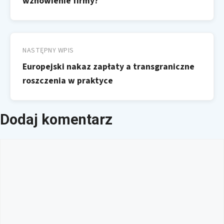
wznowienie firmy?
NASTĘPNY WPIS
Europejski nakaz zapłaty a transgraniczne
roszczenia w praktyce
Dodaj komentarz
Komentarz