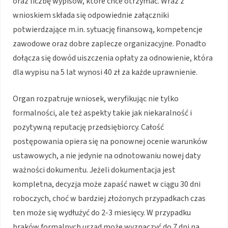
oraz liczbę wypisów, które chce otrzymać. Wraz z
wnioskiem składa się odpowiednie załączniki
potwierdzające m.in. sytuację finansową, kompetencje
zawodowe oraz dobre zaplecze organizacyjne. Ponadto
dołącza się dowód uiszczenia opłaty za odnowienie, która
dla wypisu na 5 lat wynosi 40 zł za każde uprawnienie.
Organ rozpatruje wniosek, weryfikując nie tylko
formalności, ale też aspekty takie jak niekaralność i
pozytywną reputację przedsiębiorcy. Całość
postępowania opiera się na ponownej ocenie warunków
ustawowych, a nie jedynie na odnotowaniu nowej daty
ważności dokumentu. Jeżeli dokumentacja jest
kompletna, decyzja może zapaść nawet w ciągu 30 dni
roboczych, choć w bardziej złożonych przypadkach czas
ten może się wydłużyć do 2-3 miesięcy. W przypadku
braków formalnych urząd może wyznaczyć do 7 dni na