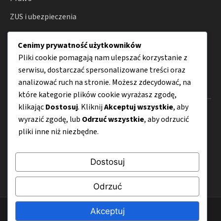
ZUS i ubezpieczenia
Działalność gospodarcza
Cenimy prywatność użytkowników
Porady
Pliki cookie pomagają nam ulepszać korzystanie z
serwisu, dostarczać spersonalizowane treści oraz
analizować ruch na stronie. Możesz zdecydować, na
Menu
które kategorie plików cookie wyrażasz zgodę,
klikając
Dostosuj
. Kliknij
Akceptuj wszystkie
, aby
O nas
wyrazić zgodę, lub
Odrzuć wszystkie
, aby odrzucić
pliki inne niż niezbędne.
Kontakt
Mapa strony
Dostosuj
Polityka prywatności
Odrzuć
Akceptuj
© 2026 SkutecznyEbiznes.pl