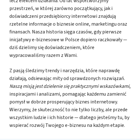
lecz efektem działania. Od lat współtworzymy
przestrzeń, w której zarówno początkujący, jak i
doświadczeni przedsiębiorcy internetowi znajdują
rzetelne informacje o biznesie online, marketingu oraz
finansach. Nasza historia sięga czasów, gdy pierwsze
inicjatywy e-biznesowe w Polsce dopiero raczkowały —
dziś dzielimy się doświadczeniem, które
wypracowaliśmy razem z Wami.
Z pasją śledzimy trendy i narzędzia, które naprawdę
działają, odsiewając mity od sprawdzonych rozwiązań.
Naszą misją jest dzielenie się praktycznymi wskazówkami
,
inspiracjami i analizami, pomagając każdemu zamienić
pomysł w dobrze prosperujący biznes internetowy.
Wierzymy, że skuteczność to nie tylko liczby, ale przede
wszystkim ludzie i ich historie — dlatego jesteśmy tu, by
wspierać rozwój Twojego e-biznesu na każdym etapie.