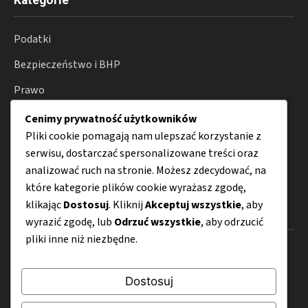
Podatki
Bezpieczeństwo i BHP
Prawo
ZUS i ubezpieczenia
Cenimy prywatność użytkowników
Pliki cookie pomagają nam ulepszać korzystanie z
Działalność gospodarcza
serwisu, dostarczać spersonalizowane treści oraz
Porady
analizować ruch na stronie. Możesz zdecydować, na
które kategorie plików cookie wyrażasz zgodę,
klikając
Dostosuj
. Kliknij
Akceptuj wszystkie
, aby
Menu
wyrazić zgodę, lub
Odrzuć wszystkie
, aby odrzucić
pliki inne niż niezbędne.
O nas
Kontakt
Dostosuj
Mapa strony