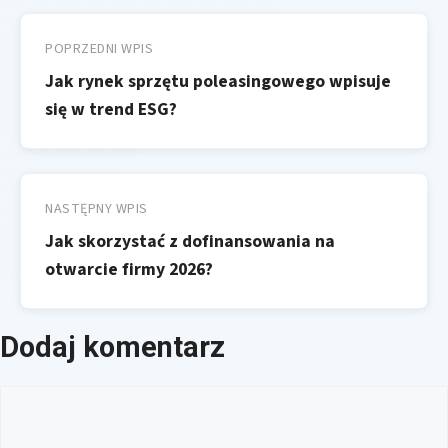
Nawigacja
wpisu
POPRZEDNI WPIS
Jak rynek sprzętu poleasingowego wpisuje
się w trend ESG?
NASTĘPNY WPIS
Jak skorzystać z dofinansowania na
otwarcie firmy 2026?
Dodaj komentarz
Komentarz